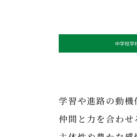
中学パンフレット
中学校学
専大松戸について
学習や進路の動機
建学の精神と教育方針
仲間と力を合わせ
理事長・校長 挨拶
中学校
専大松戸の特色
主体性や豊かな感