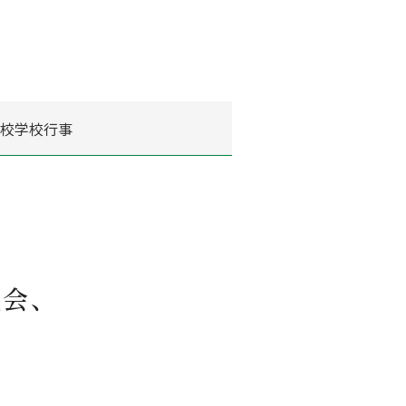
フレット
校学校行事
機会、