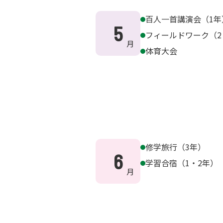
高等学校 時間割例
入試結果
専松TOPICS
進路指導
部活動・委員会活動
百人一首講演会（1年
学費・諸経費・奨学金等
専松MOVIE
進路実績
5
中学校 部活動・委員会活動
フィールドワーク（2
受験生Q&A
進路指導
高等学校 部活動・委員会活動
体育大会
中学校合格発表
入試情報
制服
入試情報
学校見学会・説明会
入試情報・募集要項
入試結果
英語リスニング試験
学費・諸経費・奨学金等
修学旅行（3年）
6
受験生Q&A
学習合宿（1・2年）