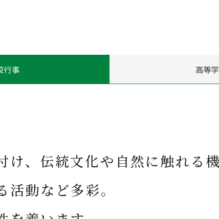
高校パン
校行事
高等学
付け、伝統文化や自然に触れる
る活動など多彩。
性を養います。