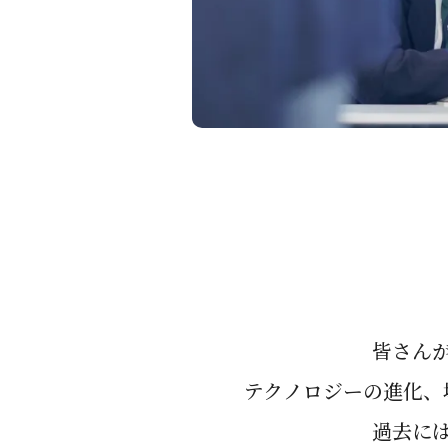
数字で見る専大松戸
専大松戸の歩み
中学校の学び
施設案内
中高一貫教育
高等学校
校章・校歌
国際理解教育
学校評価
教科別学習
フォローアップシステム
高等学校の特色
進路指導
教育システム
学校生活
進路指導の流れ
類型制システム
キャリア教育
国際理解教育
進路実績
主要５教科
学校行事
入試情報
放課後講座・長期休暇中の講座
中学校 学校行事
専松NEWS
入試情報
皆さん
専大松戸の人間教育
高等学校 学校行事
学校見学会・説明会
専大松戸のSDGs（奉仕活動）
テクノロジーの進化、
専松生の1日
募集要項
総合研修旅行
中学校 専松生の1日
過去に
出願状況
専松NEWS
生徒会活動