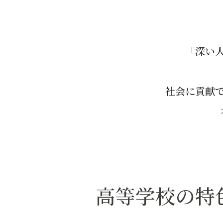
高等学校 時間割例
入試結果
専松TOPICS
進路指導
部活動・委員会活動
学費・諸経費・奨学金等
専松MOVIE
進路実績
中学校 部活動・委員会活動
受験生Q&A
進路指導
高等学校 部活動・委員会活動
「深い
中学校合格発表
入試情報
制服
入試情報
学校見学会・説明会
社会に貢献
入試情報・募集要項
入試結果
英語リスニング試験
学費・諸経費・奨学金等
受験生Q&A
高等学校の特