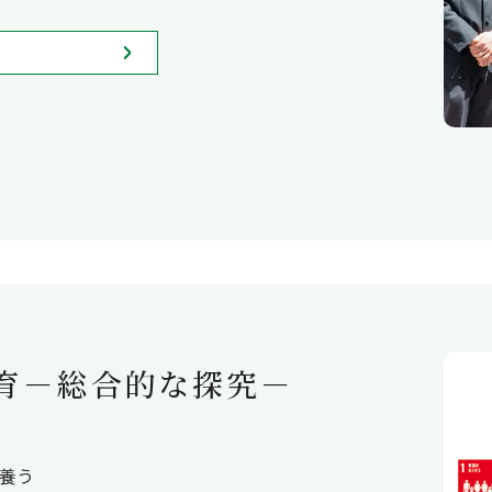
育－総合的な探究－
養う