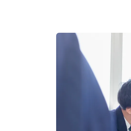
中学パンフレット
専大松戸について
建学の精神と教育方針
理事長・校長 挨拶
中学校
専大松戸の特色